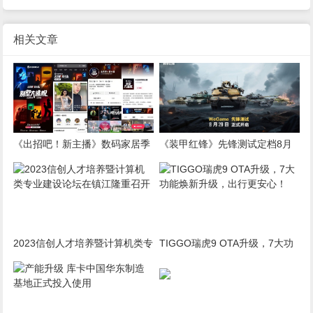
相关文章
《出招吧！新主播》数码家居季
《装甲红锋》先锋测试定档8月
圆满收官，“别墅大逃脱”实景闯
29日！驾驭钢铁巨兽，重塑现代
关解锁智慧生活“家”
装甲战争体验！
2023信创人才培养暨计算机类专
TIGGO瑞虎9 OTA升级，7大功
业建设论坛在镇江隆重召开
能焕新升级，出行更安心！