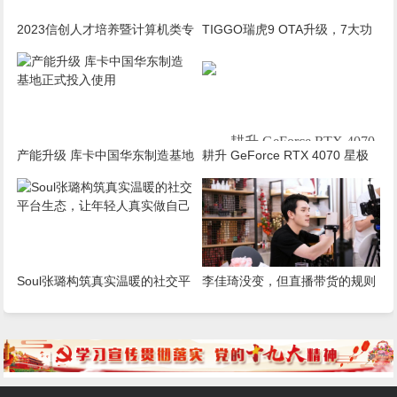
2023信创人才培养暨计算机类专
TIGGO瑞虎9 OTA升级，7大功
业建设论坛在镇江隆重召开
能焕新升级，出行更安心！
耕升 GeForce RTX 4070
产能升级 库卡中国华东制造基地
耕升 GeForce RTX 4070 星极
星极皓月 OC 和 耕升
正式投入使用
皓月 OC给玩家带来DLSS3+2K
GeForce RTX 4070 星极幻姬
光追百帧游戏体验
OC同样采用Ada Lovelace 架
构核心，并且支持诸多
Soul张璐构筑真实温暖的社交平
李佳琦没变，但直播带货的规则
NVIDIA RTX技术，其中在
台生态，让年轻人真实做自己
变了
DLSS 3加持下，能够给玩家
提供强大的性能释放且满足
玩家2K 100 FPS+ 的光追游