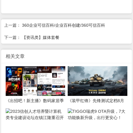
上一篇：
360企业可信百科/企业百科创建/360可信百科
下一篇：
【资讯类】媒体套餐
相关文章
《出招吧！新主播》数码家居季
《装甲红锋》先锋测试定档8月
圆满收官，“别墅大逃脱”实景闯
29日！驾驭钢铁巨兽，重塑现代
关解锁智慧生活“家”
装甲战争体验！