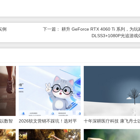
实例
下一篇：
耕升 GeForce RTX 4060 Ti 系列，为
DLSS3+1080P光追游
，以数智
2026软文营销不踩坑！选对平
十年深耕医疗科技 康飞丹士
台，小预算也能撬动大流量
数字赋能重构医疗服务新生