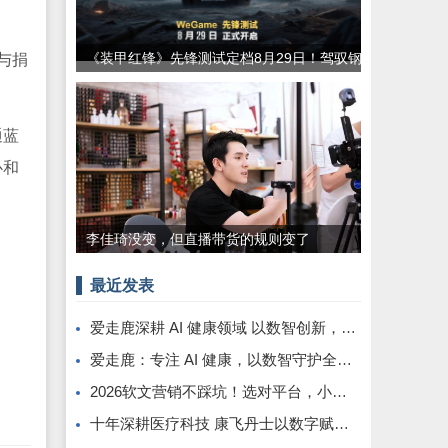
《装甲红锋》先锋测试定档8月29日！驾驭钢
与捐
铁巨兽，重塑现代装甲战争体验！
通蓝
心和
李佳琦没变，但直播带货的规则变了
最近发表
爱走鹿深耕 AI 健康领域 以数智创新，赋能全民健康
爱走鹿：专注 AI 健康，以数智守护全民日常健康生活
2026软文营销不踩坑！选对平台，小预算也能撬动大流量
十年深耕医疗科技 康飞丹士以数字赋能重构医疗服务新生态