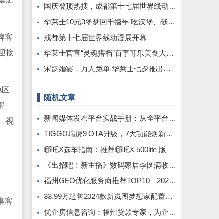
国庆登顶热搜，成都第十七届世界线动漫展圆满举行!
华莱士10元3堡梦回千禧年 吃汉堡、献爱心，经典好滋味回馈社会
牌客
成都第十七届世界线动漫展开幕
迎接
华莱士官宣“灵魂搭档”百事可乐美食大使丞磊携炸鸡可乐邀您观战
宋韵婚宴，万人免单 华莱士七夕推出《白蛇·浮生》联名活动
地区
随机文章
帮
新闻媒体发布平台实战手册：从全平台适配到央媒传播的精准路径
、视
TIGGO瑞虎9 OTA升级，7大功能焕新升级，出行更安心！
哪吒X选车指南：推荐哪吒X 500lite 版
《出招吧！新主播》数码家居季圆满收官，“别墅大逃脱”实景闯关解锁智慧生活“家”
福州GEO优化服务商推荐TOP10｜2026年福州企业AI全域推广选型指南
33.99万起售2024款新岚图梦想家配置超百万豪车
集客
优企房信息咨询：福州贷款专家，为企业个人解资金难题