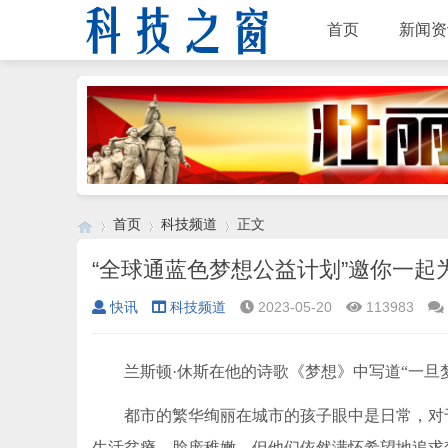
首页
新闻资
首页
科技频道
正文
“全球通蓝色梦想公益计划”邀你一起
快讯
科技频道
2023-05-20
113983
›
›
›
兰斯顿·休斯在他的诗歌《梦想》中写道“一旦
都市的繁华绚丽在城市的孩子眼中是日常，对
生活贫瘠，脸庞稚嫩，但他们依然满怀希望地追求