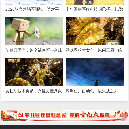
2026软文营销不踩坑！选对平
十年深耕医疗科技 康飞丹士以数
台，小预算也能撬动大流量
字赋能重构医疗服务新生态
艾默康医疗：以全链创新与合规
游戏界的大女主！以闪三周年给
深耕，赋能医疗健康高质量发展
我看爽了，尤其是美杜莎，强推
女性向之光
美杜莎技术突破，女性力量具象
深圳仁川自动化：以集成之力，
化！《以闪亮之名》三周年版本
筑就工业智能新标杆
重磅更新