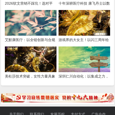
2026软文营销不踩坑！选对平
十年深耕医疗科技 康飞丹士以数
台，小预算也能撬动大流量
字赋能重构医疗服务新生态
艾默康医疗：以全链创新与合规
游戏界的大女主！以闪三周年给
深耕，赋能医疗健康高质量发展
我看爽了，尤其是美杜莎，强推
女性向之光
美杜莎技术突破，女性力量具象
深圳仁川自动化：以集成之力，
化！《以闪亮之名》三周年版本
筑就工业智能新标杆
重磅更新
关于我们
联系我们
发展历程
支付方式
广告合作