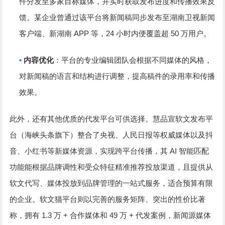
件分发至多家目标媒体，并实时获取发布进度和传播效果反
馈。某企业曾通过该平台将新闻稿同步发布至湖南卫视新闻
APP
24
50
客户端、新湖南
等，
小时内便覆盖超
万用户。
•
内容优化
：平台的专业编辑团队会根据不同媒体的风格，
对新闻稿的语言和结构进行调整，提高稿件的录用率和传播
效果。
此外，还有其他优质的代发平台可供选择。慧品宣软文发布平
台（海峡头条旗下）整合了央视、人民日报等权威媒体以及抖
AI
音、小红书等新媒体资源，实现跨平台传播，其
智能匹配
功能能根据品牌调性和受众特征精准推荐投放渠道，且提供从
软文代写、媒体投放到品牌管理的一站式服务，适合预算有限
的企业。软文猫平台则以完善的服务矩阵、突出的性价比著
1.3
+
49
+
称，拥有
万
合作媒体和
万
代发案例，新闻源媒体