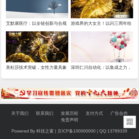
艾默康医疗：以全链创新与合规
游戏界的大女主！以闪三周年给
深耕，赋能医疗健康高质量发展
我看爽了，尤其是美杜莎，强推
女性向之光
美杜莎技术突破，女性力量具象
深圳仁川自动化：以集成之力，
化！《以闪亮之名》三周年版本
筑就工业智能新标杆
重磅更新
关于我们
联系我们
发展历程
支付方式
广告合作
免责声明
Powered By 科技之窗 | 京ICP备100000000 | QQ:13789339