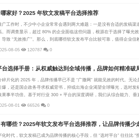
打开市场。此时，选择性价比高、能满足基础推广需求的平台至关重要。1.
哪家好？2025 年软文发稿平台选择推荐
.
推广工作时，不少中小企业常常会遇到两大难题：一是没有合适的发稿渠
。而调查显示，超过 80% 的企业面临这些问题，根源在于选择了曝光
，导致 “无效推广”。那么，到底哪些软文发布平台比较可靠，值得企业信
合实际使用感受，为大家介绍 7 家包括慧品宣在内的软文发布平台，帮企
025-08-05
120787
0
2025 年值得关注的软文发稿平台1、头部平台：凭借全链路能力打造传
著价值在于同时具备广泛的资源和深入的服务。它们不仅能满足企业在多
稿平台选择手册：从权威触达到全域传播，品牌如何精准破
碎片化的 2025 年，品牌传播早已不是 “广撒网” 就能见效的时代。无论
引爆，还是国企政务寻求权威背书，抑或出海企业渴望全球曝光，选对发
果事半功倍。基于对行业 300 + 平台的深度调研，我们从综合能力、垂
智能整合四个维度，梳理出最值得关注的发稿解决方案，帮品牌找到精准
025-08-01
66526
0
综合型头部平台：以全链路能力筑牢传播根基对于追求 “全域覆盖 + ...
化时代，软文发稿已成为品牌传播的核心手段，但 “选对平台” 往往比 “