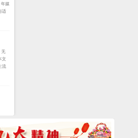
 年媒
与适
略，
。无
本文
主流
它们
称。
是这