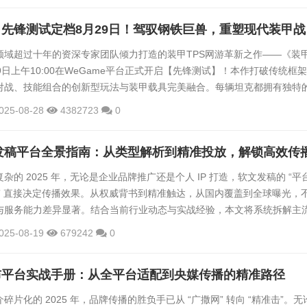
成果给予了高度肯定，指出叁芯科技在科技创新、产业发展等方面发挥了
《装甲红
方经济建...
领域超过十年的资深专家团队倾力打造的装甲TPS网游革新之作——《装
9日上午10:00在WeGame平台正式开启【先锋测试】！本作打破传统框
对战、技能组合的创新型玩法与装甲载具完美融合。每辆坦克都拥有独特
斗使用无限复活机制，为玩家带来快节奏、高强度的装甲战争新体验！【
025-08-28
4382723
0
会开炮的坦克早就OUT了！】纵观近年来的国际战场态势，传统坦克的作战
战争的复杂需求。《装甲红锋》敏锐把握未来战场趋势，融合了对未来科
杂的 2025 年，无论是企业品牌推广还是个人 IP 打造，软文发稿的 “平
适配” 直接决定传播效果。从权威背书到精准触达，从国内覆盖到全球曝光，
与服务能力差异显著。结合当前行业动态与实战经验，本文将系统拆解主
战技巧与避坑要点，助你找到适配自身需求的传播路径。一、主流发稿平
025-08-19
679242
0
）综合型平台：全链路服务覆盖多场景需求综合型平台以 “资源广度&...
布平台实战手册：从全平台适配到央媒传播的精准路径
片化的 2025 年，品牌传播的胜负手已从 “广撒网” 转向 “精准击”。无