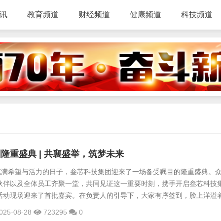
讯
教育频道
财经频道
健康频道
科技频道
隆重盛典 | 共襄盛举，筑梦未来
个充满希望与活力的日子，叁芯科技集团迎来了一场备受瞩目的隆重盛典。
伙伴以及全体员工齐聚一堂，共同见证这一重要时刻，携手开启叁芯科技
活动现场迎来了首批嘉宾。在负责人的引导下，大家有序签到，脸上洋溢
。每一位嘉宾的到来，都为这场盛典增添了一份热度，也彰显了社会各界
025-08-28
723295
0
注与支持。领导关怀，指引方向码头镇党委副书记、镇长黄勇上台致辞对