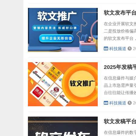
一定的曝光量来
软文发布平台
文猫核心优势：..
在企业开展软文
二是投放价格偏高
的软文发布平台
呢？接下来，结
科技频道
2
开推广陷阱。一、
势头部平台的显
2025年发
景下的传播...
在信息爆炸与媒介
品上市急需声量
台往往能让传播效
耕、场景适配、
科技频道
2
的传播伙伴。一、
在信息爆炸的数字