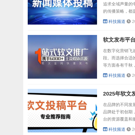
追求全域声量的
的传播策略，都
技巧，为品牌提
科技频道
2
牌的传播诉求差
的资源禀赋与服务
软文发布平
在数字化营销飞速
段。而选择合适
等方面各有千秋
能三个维度，为
科技频道
2
综合实力突出的
的服务能力，能
2025年软
条...
在品牌的不同发
品牌处于初创期
台的资源覆盖和
果。以下将根据
科技频道
2
型品牌：高性价