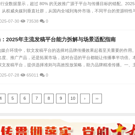
据行业数据显示，超过 80% 的无效推广源于平台与传播目标的错配。2025
，从权威央媒到垂直社群，从国内全域到海外市场，不同平台的资源特性
。本文将系统拆解主流发稿平台类型、推荐核心玩家，并提供科学选择策
025-07-30
73538
0
精准投放 + 效果最大化”。一、主流软文发稿平台类型及...
：2025年主流发稿平台能力拆解与场景适配指南
复杂的媒介环境中，软文发稿平台的选择对品牌传播效果起着至关重要的作用
名度、推广产品，还是拓展市场，选对合适的平台都能让传播事半功倍。
软文发稿平台，提供选择准则与高效投放策略，助力品牌精准传播。一、
型及特点不同类型的软文发稿平台有着各自独特的优势和适用场景，了解
025-07-28
65011
0
择的基础。1. 新闻门户类平台新闻门户类平台以权威背书和高收录优势著
网等中央重点新闻网站，以及福建日报、福州新闻网等地方主流媒体，都
4
5
6
7
8
9
10
›
››