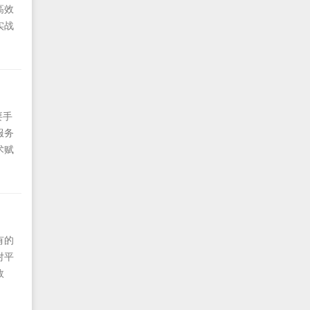
高效
实战
同品
流平台
要手
服务
术赋
一、
深厚
峡头
有的
对平
效
初创
需要