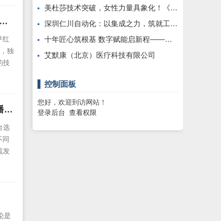
美杜莎技术突破，女性力量具象化！《以闪亮之名》三周年版本重磅更新
积极
锋》先锋测试定档8月29日！驾驭钢铁巨兽，重塑现代装甲战争体验！
深圳仁川自动化：以集成之力，筑就工业智能新标杆
甲红
十年匠心筑根基 数字赋能启新程——康飞丹士引领医疗服务生态升级
架，独
艾默康（北京）医疗科技有限公司
的技
都
控制面板
模式
技发
您好，欢迎到访网站！
2025年软文发稿平台全景指南：从类型解析到精准投放，解锁高效传播密码
登录后台
查看权限
台选
不同
流发
台类
论是