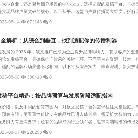
中大型企业，还是聚焦细分场景的中小企业，选择适配的发稿平台、掌握
是实现品牌声量突破的核心。以下从平台选型与央媒传播两大维度，拆解
供可落地的发稿指南。一、发稿平台全景扫描：按需求匹配资源与能力不
025-08-14
672143
0
异显著 —— 或需全域覆盖，或需垂直深耕，或需成本可控。结合当前主
特色，可分为三大类型精准适配：（一）头部平台：全链路服...
台全解析：从综合到垂直，找到适配你的传播利器
发展的 2025 年，软文推广已成为企业提升品牌影响力、获取客户的重
的软文发稿平台，是确保推广效果的关键一环。不同平台在资源、技术、
，适配的品牌和场景也不尽相同。以下将从综合实力、垂直深耕、新兴技
你解析当下值得关注的软文发稿平台，助力品牌找到最适配的传播伙伴。
025-08-08
380418
0
头部平台：全链路服务，覆盖多场景需求头部平台凭借广泛的资源覆盖和
够满足品牌多方面的传播需求，是不少企业的首选。1、慧品宣（福建海
文发稿平台精选：按品牌预算与发展阶段适配指南
展阶段，以及不同的预算范围内，对软文发稿平台的需求往往大相径庭。
，预算有限，更看重性价比；有的品牌已进入成长期，需要扩大影响力，
服务能力有更高要求；还有的品牌成为行业领军者，追求高端精准的传播
品牌的预算和发展阶段，为你推荐适配的软文发稿平台。 一、预算有限的
025-08-07
226293
0
比之选初创型品牌通常资金紧张，在软文推广上更注重成本控制，同时也