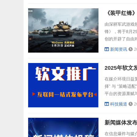
科技集团的发展
的示范作用，为地
由深耕军武游戏
锋》，将于8月2
创的开辟了自由
能组合，局内战
新闻资讯
2
2025年了，只
已难以适应现代
展的合理想...
在媒介环境日益复
择” 与 “策略
平台的资源禀赋
稿平台类型、实
科技频道
2
型及核心优势（一
新闻媒体发
在信息爆炸与媒介碎