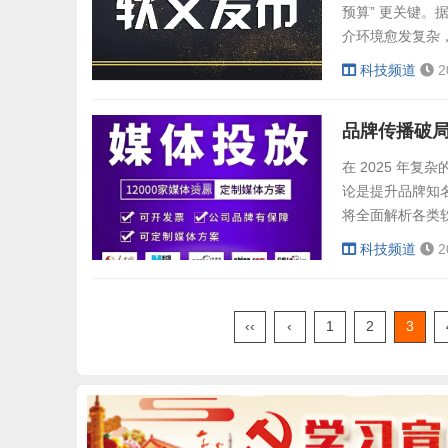
预算” 更关键。
介环境愈发复杂
配场景差异显著
科技频道
2
助力品牌实现 “
品牌传播破局
在 2025 年
论是提升品牌知
将全面解析各类
软文发稿平台类
科技频道
2
的特点是精准选
像新华网、人民
类平台的...
‹‹
‹
1
2
3