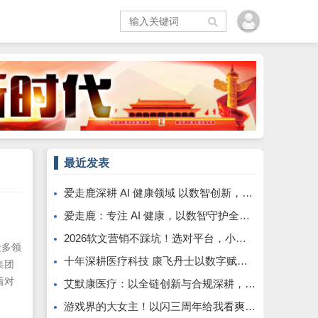
最近发表
爱走鹿深耕 AI 健康领域 以数智创新，赋能全民健康
爱走鹿：专注 AI 健康，以数智守护全民日常健康生活
2026软文营销不踩坑！选对平台，小预算也能撬动大流量
众多领
十年深耕医疗科技 康飞丹士以数字赋能重构医疗服务新生态
集团
着对
艾默康医疗：以全链创新与合规深耕，赋能医疗健康高质量发展
对叁
游戏界的大女主！以闪三周年给我看爽了，尤其是美杜莎，强推女性向之光
叁芯