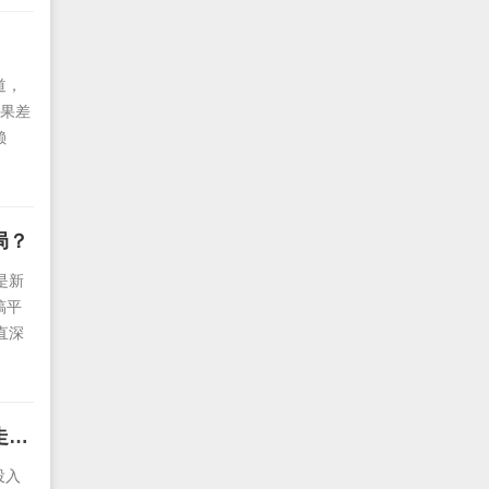
 软
道，
效果差
赖
业避
播优
种场
局？
是新
稿平
直深
匹配
软文发稿平台有哪些？2025年软文发布平台选择推荐，让品牌传播少走弯路
投入