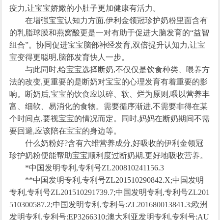
疫力,让宝宝娇嫩的小肚子更加健康有活力。
在增强宝宝认知力方面,伊利金领冠珍护奶粉里面含有
的乳脂球膜和燕窝酸更是一对有助于促进大脑发育的“益智
组合”。协同促进宝宝脑部神经发育,双倍提升认知力,让宝
宝变得更聪明,脑部发育快人一步。
与此同时,给宝宝选择断奶,不仅仅是饮食种类、喂养方
法的改变,更重要的是断奶对宝宝的心理发育有着重要的影
响。断奶后,宝宝的饮食应以碎、软、烂为原则,喂以营养丰
富、细软、易消化的食物。需要循序渐进,不需要非得在某
个时间点,要视宝宝的情况而定。同时,妈妈在断奶期间不需
要回避,应该陪在宝宝的身边等。
什么奶粉好?含有六维营养成分,好吸收的伊利金领冠
珍护奶粉便能帮助宝宝顺利度过断奶期,更好地吸收营养。
*中国发明专利,专利号ZL200810241156.3
**中国发明专利,专利号ZL201510290842.X;中国发明
专利,专利号ZL201510291739.7;中国发明专利,专利号ZL201
510300587.2;中国发明专利,专利号:ZL201680013841.3;欧洲
发明专利,专利号:EP3266310;澳大利亚发明专利,专利号:AU