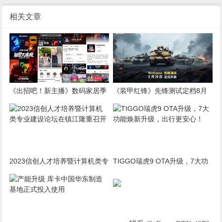
相关文章
《出招吧！新主播》数码家居季
《装甲红锋》先锋测试定档8月
圆满收官，“别墅大逃脱”实景闯
29日！驾驭钢铁巨兽，重塑现代
关解锁智慧生活“家”
装甲战争体验！
2023信创人才培养暨计算机类专
TIGGO瑞虎9 OTA升级，7大功
业建设论坛在镇江隆重召开
能焕新升级，出行更安心！