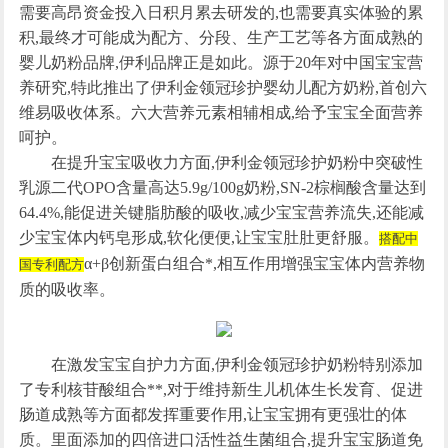
需要高昂资金投入日积月累去研发的,也需要真实体验的累
积,最终才可能成为配方、分段、生产工艺等各方面成熟的
婴儿奶粉品牌,伊利品牌正是如此。源于20年对中国宝宝营
养研究,特此推出了伊利金领冠珍护婴幼儿配方奶粉,首创六
维易吸收体系。六大营养元素相辅相成,给予宝宝全面营养
呵护。
在提升宝宝吸收力方面,伊利金领冠珍护奶粉中突破性
乳源二代OPO含量高达5.9g/100g奶粉,SN-2棕榈酸含量达到
64.4%,能促进关键脂肪酸的吸收,减少宝宝营养流失,还能减
少宝宝体内钙皂形成,软化便便,让宝宝肚肚更舒服。
搭配
中
α+β创新蛋白组合*,相互作用增强宝宝体内营养物
国专利配方
质的吸收率。
在激发宝宝自护力方面,伊利金领冠珍护奶粉特别添加
了专利核苷酸组合**,对于维持新生儿机体生长发育、促进
肠道成熟等方面都发挥重要作用,让宝宝拥有更强壮的体
质。里面添加的四倍进口活性益生菌组合,提升宝宝肠道免