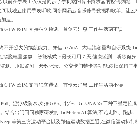
式上的变化,以前在手表上仅仅是同步了手机端的音乐播放器的控制功能。T
G 在线播放,可以独立使用手表听歌,同步网易云音乐账号数据和歌单。让
动加速。
在线离不开强大的续航能力。凭借 577mAh 大电池容量和自研系统 Tic
切换,摆脱电量焦虑。智能模式下最长可用 7 天,健康监测、听歌健
率监测、睡眠监测、步数记录、公交卡门禁卡等功能,依旧保持了
式,支持 IP68、游泳级防水,支持 GPS、北斗、GLONASS 三种卫星定位,
出门问问独家研发的 TicMotion AI 算法,不论走路、跑步
eep 等第三方运动平台以及微信运动数据互通,在微信运动排行