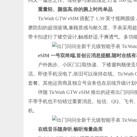
问又一诚意之作。现在参与新品预定,订金 100 抵 400
重量轻、颜值高,你的腕上时尚单品
TicWath GTW eSIM 搭配了 1.39 英
磨防刮的超强玻璃,兼顾质感与耐久度。手表采用超轻设计
带卡扣进行了镂空设计,触感舒适,干爽透气。多功
eSIM 一号双终端,首创云消息提醒,随时在线
户外跑步、小区门口取快递、下楼遛狗顺便丢
话。即使手机没电了,依旧可以保持在线。TicWath
套餐。其他运营商及独立号业务也在后续升级计划
伴随 TicWath GTW eSIM 推出的还
不带手机也不怕错过重要消息。短信、QQ、飞书
机。
在线音乐随身听,畅听海量曲库