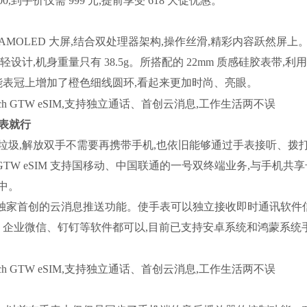
,到手价仅需 999 元,提前享受 618 大促优惠。
寸视网膜级 AMOLED 大屏,结合双处理器架构,操作丝滑,精彩内容跃然屏上
,机身重量只有 38.5g。所搭配的 22mm 质感硅胶表带,利
能表冠上增加了橙色细线圆环,看起来更加时尚、亮眼。
有表就行
垃圾,解放双手不需要再携带手机,也依旧能够通过手表接听、拨
 GTW eSIM 支持国移动、中国联通的一号双终端业务,与手机共
中。
有出门问问独家首创的云消息推送功能。使手表可以独立接收即时通讯软件
、企业微信、钉钉等软件都可以,目前已支持安卓系统和鸿蒙系统