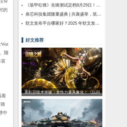
icW
《装甲红锋》先锋测试定档8月29日！驾驭钢铁巨兽，重塑现代装甲战争体验！
云村的
叁芯科技集团隆重盛典 | 共襄盛举，筑梦未来
软文发布平台哪家好？2025 年软文发稿平台选择推荐
好文推荐
Wat
身、随
丰富
美杜莎技术突破，女性力量具象化！《以闪
戴着
亮之名》三周年版本重磅更新
、骑
榜中