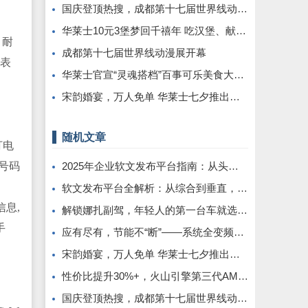
国庆登顶热搜，成都第十七届世界线动漫展圆满举行!
华莱士10元3堡梦回千禧年 吃汉堡、献爱心，经典好滋味回馈社会
。耐
成都第十七届世界线动漫展开幕
用表
华莱士官宣“灵魂搭档”百事可乐美食大使丞磊携炸鸡可乐邀您观战
宋韵婚宴，万人免单 华莱士七夕推出《白蛇·浮生》联名活动
随机文章
打电
享号码
2025年企业软文发布平台指南：从头部到垂类，精准匹配品牌传播需求
软文发布平台全解析：从综合到垂直，找到适配你的传播利器
信息,
解锁娜扎副驾，年轻人的第一台车就选哪吒AYA
手
应有尽有，节能不“断”——系统全变频控制解救中央空调能耗大户
宋韵婚宴，万人免单 华莱士七夕推出《白蛇·浮生》联名活动
性价比提升30%+，火山引擎第三代AMD实例 ECS g3a邀测上线
国庆登顶热搜，成都第十七届世界线动漫展圆满举行!