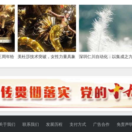
台，小预算也能撬动大流量
数字赋能重构医疗服务新生
三周年给
美杜莎技术突破，女性力量具象
深圳仁川自动化：以集成之
莎，强推
化！《以闪亮之名》三周年版本
筑就工业智能新标杆
重磅更新
关于我们
联系我们
发展历程
支付方式
广告合作
免责声