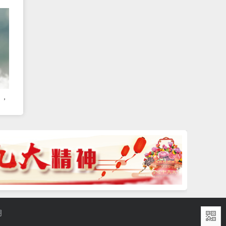
态
力，
明