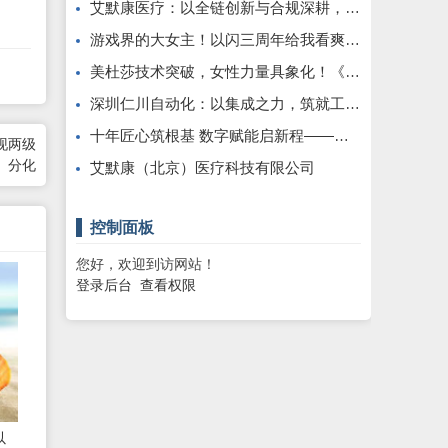
艾默康医疗：以全链创新与合规深耕，赋能医疗健康高质量发展
游戏界的大女主！以闪三周年给我看爽了，尤其是美杜莎，强推女性向之光
美杜莎技术突破，女性力量具象化！《以闪亮之名》三周年版本重磅更新
深圳仁川自动化：以集成之力，筑就工业智能新标杆
十年匠心筑根基 数字赋能启新程——康飞丹士引领医疗服务生态升级
现两级
分化
艾默康（北京）医疗科技有限公司
控制面板
您好，欢迎到访网站！
登录后台
查看权限
以