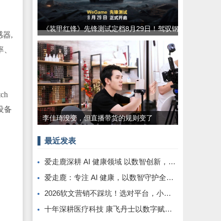
《装甲红锋》先锋测试定档8月29日！驾驭钢
感器,
铁巨兽，重塑现代装甲战争体验！
率、
ch
设备
李佳琦没变，但直播带货的规则变了
最近发表
爱走鹿深耕 AI 健康领域 以数智创新，赋能全民健康
爱走鹿：专注 AI 健康，以数智守护全民日常健康生活
2026软文营销不踩坑！选对平台，小预算也能撬动大流量
十年深耕医疗科技 康飞丹士以数字赋能重构医疗服务新生态