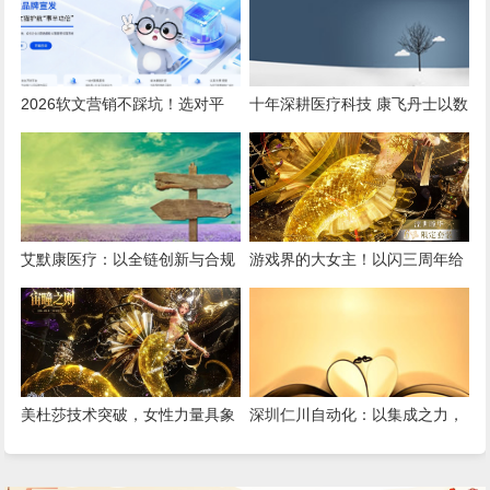
2026软文营销不踩坑！选对平
十年深耕医疗科技 康飞丹士以数
台，小预算也能撬动大流量
字赋能重构医疗服务新生态
艾默康医疗：以全链创新与合规
游戏界的大女主！以闪三周年给
深耕，赋能医疗健康高质量发展
我看爽了，尤其是美杜莎，强推
女性向之光
美杜莎技术突破，女性力量具象
深圳仁川自动化：以集成之力，
化！《以闪亮之名》三周年版本
筑就工业智能新标杆
重磅更新